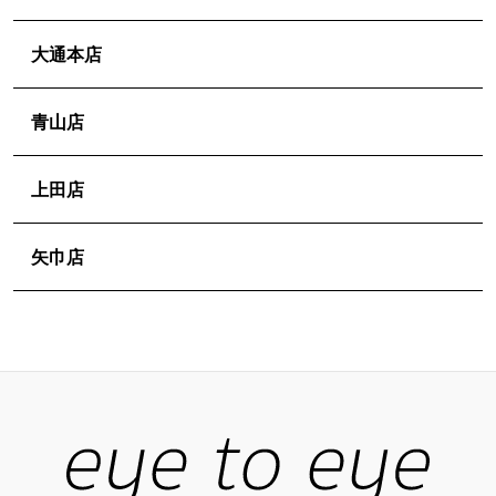
ビ
ゲ
大通本店
ー
シ
青山店
ョ
ン
上田店
矢巾店