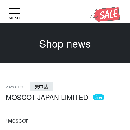
MENU
Shop news
矢巾店
2026-01-20
MOSCOT JAPAN LIMITED
入荷
「MOSCOT」