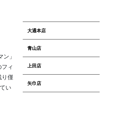
大通本店
青山店
マン」
のフィ
上田店
残り僅
矢巾店
てい