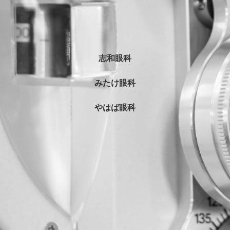
志和眼科
みたけ眼科
やはば眼科