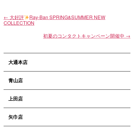
←
大好評
Ray-Ban SPRING&SUMMER NEW
投
COLLECTION
稿
ナ
初夏のコンタクトキャンペーン開催中
→
ビ
ゲ
ー
大通本店
シ
ョ
青山店
ン
上田店
矢巾店