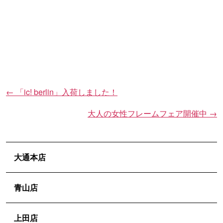
←
「ic! berlin」入荷しました！
投
稿
大人の女性フレームフェア開催中
→
ナ
ビ
ゲ
大通本店
ー
シ
青山店
ョ
ン
上田店