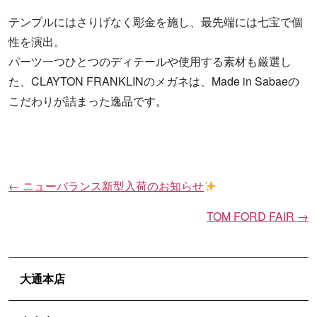
テンプルにはさりげなく彫金を施し、最先端には七宝で個
性を演出。
パーツ一つひとつのディテールや使用する素材も厳選し
た、CLAYTON FRANKLINのメガネは、Made in Sabaeの
こだわりが詰まった逸品です。
←
ニューバランス新型入荷のお知らせ
投
稿
TOM FORD FAIR
→
ナ
ビ
ゲ
大通本店
ー
シ