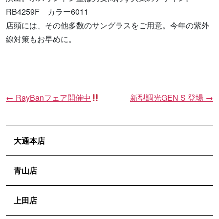
RB4259F カラー6011
店頭には、その他多数のサングラスをご用意。今年の紫外
線対策もお早めに。
←
RayBanフェア開催中
新型調光GEN S 登場
→
投
稿
ナ
ビ
大通本店
ゲ
ー
青山店
シ
ョ
上田店
ン