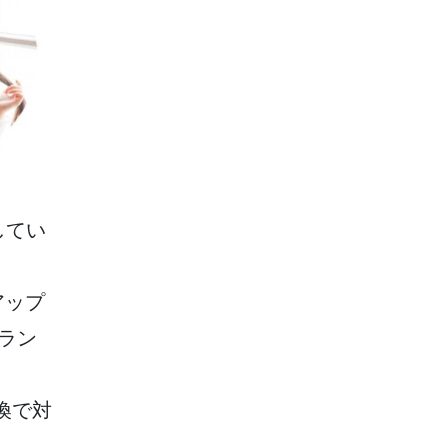
してい
アップ
ラン
換で対