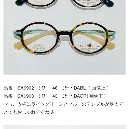
品番：SA6902 ｻｲｽﾞ：46 ｶﾗｰ：DABL（ 画像上 ）
品番：SA6903 ｻｲｽﾞ：43 ｶﾗｰ：DAGR( 画像下 )
べっこう柄にライトグリーンとブルーのテンプルが映えて
とてもおしゃれですね ♪