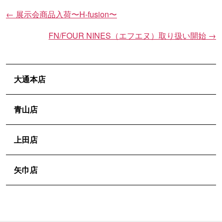
←
展示会商品入荷〜H-fusion〜
投
稿
FN/FOUR NINES（エフエヌ）取り扱い開始
→
ナ
ビ
ゲ
大通本店
ー
シ
青山店
ョ
ン
上田店
矢巾店