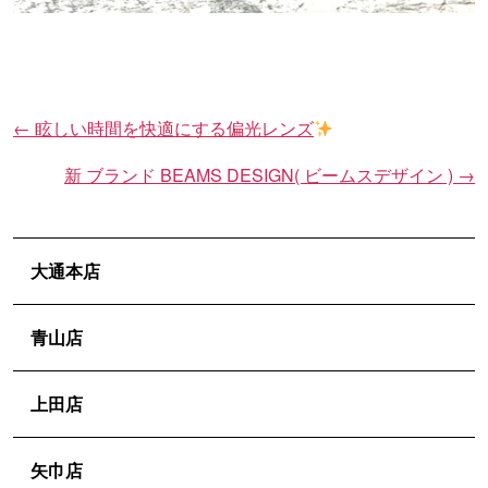
←
眩しい時間を快適にする偏光レンズ
投
稿
新 ブランド BEAMS DESIGN( ビームスデザイン )
→
ナ
ビ
ゲ
大通本店
ー
シ
青山店
ョ
ン
上田店
矢巾店