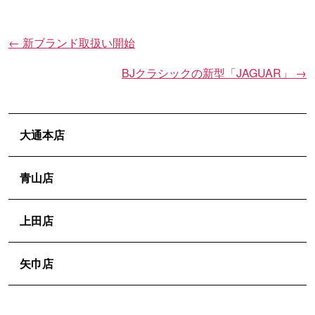
←
新ブランド取扱い開始
投
稿
BJクラシックの新型「JAGUAR」
→
ナ
ビ
ゲ
大通本店
ー
シ
青山店
ョ
ン
上田店
矢巾店