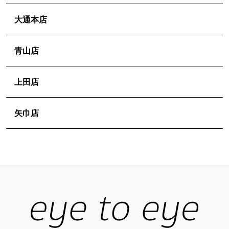
ゲ
大通本店
ー
シ
青山店
ョ
ン
上田店
矢巾店