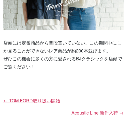
店頭には定番商品から普段置いていない、この期間中にし
か見ることができないレア商品が約200本並びます。
ぜひこの機会に多くの方に愛されるBJクラシックを店頭で
ご覧ください！
←
TOM FORD取り扱い開始
投
稿
Acoustic Line 新作入荷
→
ナ
ビ