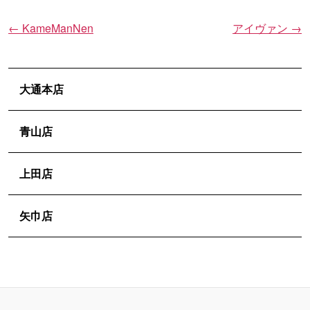
←
KameManNen
アイヴァン
→
投
稿
ナ
ビ
大通本店
ゲ
ー
青山店
シ
ョ
上田店
ン
矢巾店