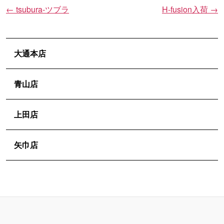
←
tsubura-ツブラ
H-fusion入荷
→
投
稿
ナ
ビ
大通本店
ゲ
ー
青山店
シ
ョ
上田店
ン
矢巾店