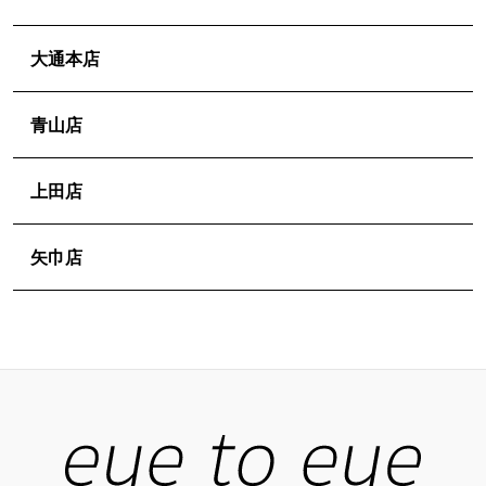
ゲ
ー
大通本店
シ
ョ
青山店
ン
上田店
矢巾店