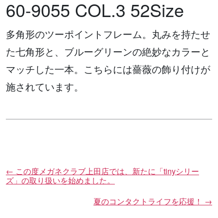
60-9055 COL.3 52Size
多角形のツーポイントフレーム。丸みを持たせ
た七角形と、ブルーグリーンの絶妙なカラーと
マッチした一本。こちらには薔薇の飾り付けが
施されています。
←
この度メガネクラブ上田店では、新たに「tinyシリー
投
ズ」の取り扱いを始めました。
稿
ナ
夏のコンタクトライフを応援！
→
ビ