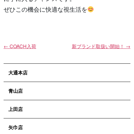
ぜひこの機会に快適な視生活を
←
COACH入荷
新ブランド取扱い開始！
→
投
稿
ナ
ビ
大通本店
ゲ
ー
青山店
シ
ョ
上田店
ン
矢巾店