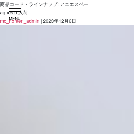
商品コード・ラインナップ:
アニエスベー
agnes b.入荷
MENU
mc_honten_admin
|
2023年12月6日