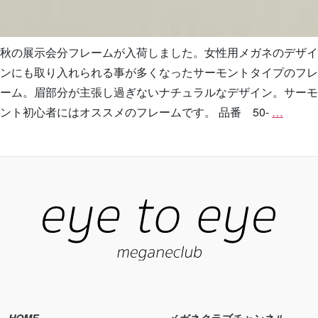
秋の展示会分フレームが入荷しました。女性用メガネのデザイ
ンにも取り入れられる事が多くなったサーモントタイプのフレ
ーム。眉部分が主張し過ぎないナチュラルなデザイン。サーモ
agnes
ント初心者にはオススメのフレームです。 品番 50-
…
b.
入
荷
HOME
メガネクラブチャンネル